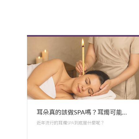
耳朵真的該做SPA嗎？耳燭可能的
併發症
近年流行的耳燭SPA到底是什麼呢？