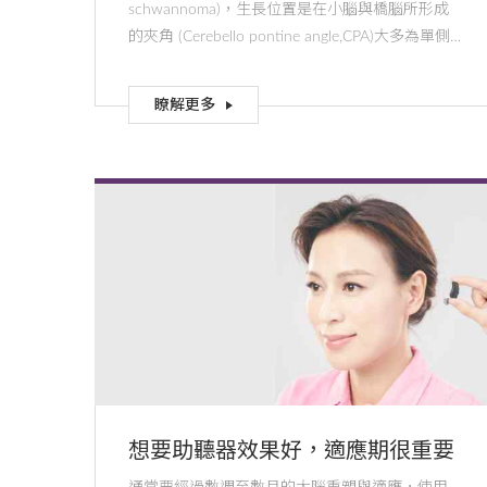
schwannoma)，生長位置是在小腦與橋腦所形成
的夾角 (Cerebello pontine angle,CPA)大多為單側
，極少數為雙側表現膨脹增生良性髓鞘瘤。
瞭解更多
想要助聽器效果好，適應期很重要