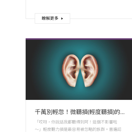
瞭解更多
千萬別輕忽！微聽損(輕度聽損)的
隱性影響
「哎呀，你說話我都聽得到阿！這個不影響啦
～」輕度聽力損是最容易被忽略的族群。普遍認