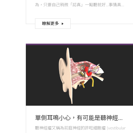
為，只要自己稍微「認真」一點聽就好…事情真的
這麼簡單嗎？
瞭解更多
單側耳鳴小心，有可能是聽神經瘤
找上身！
聽神經瘤又稱為前庭神經的許旺細胞瘤 (vestibular