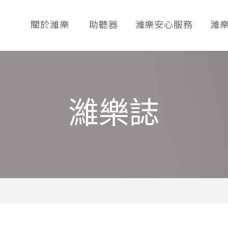
關於濰樂
助聽器
濰樂安心服務
濰
濰樂誌