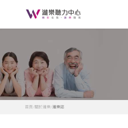
首頁
關於濰樂
濰樂誌