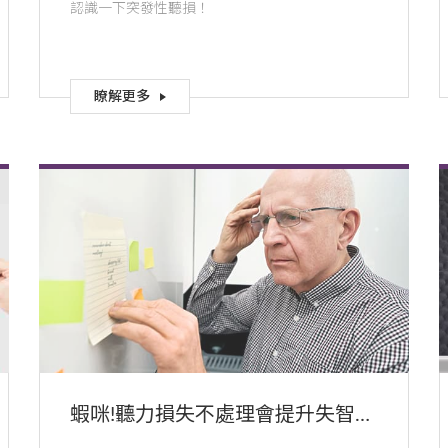
認識一下突發性聽損！
瞭解更多
蝦咪!聽力損失不處理會提升失智症
跟跌倒的風險!