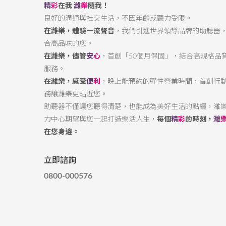
精
彩
在我
濰
樂
隨我！
良好的溝通與社交生活，不因年齡或聽力受限。
在濰樂，體驗一流聲音
，我們引進世界領導品牌的助聽器
合高品味的您。
在濰樂，儘管
安
心
，首創「50個月保固」，結合高規格品
服務。
在濰樂，感受
便
利
，晚上能預約的彈性營業時間，首創行
務讓濰樂更貼近您。
助聽器不僅讓您聽得清楚，也能成為美好生活的點綴，濰
力中心期望與您一起打造樂活人生，
每個
精
彩
的時刻，
濰
在您身邊。
立即諮詢
0800-000576