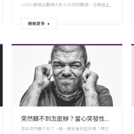
(aABR)篩檢出聽損大於40分貝的聽損，在機器上
就可以看到通過(PASS)或是轉介(REFER)。
瞭解更多
突然聽不到怎麼辦？當心突發性聽
損
耳朵突然聽不到了，睡一覺就會好起來嗎？帶您