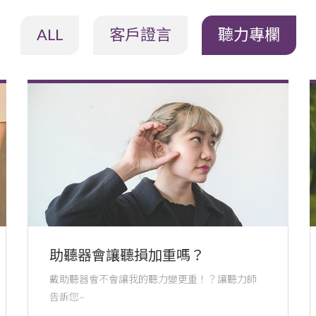
ALL
客戶證言
聽力專欄
助聽器會讓聽損加重嗎？
戴助聽器會不會讓我的聽力變更重！？讓聽力師
告訴您~