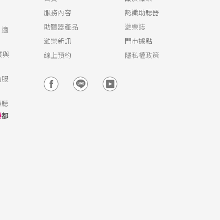
服務內容
認識助聽器
助聽器產品
濰樂誌
，適
濰樂新訊
門市據點
質與
線上預約
隱私權政策
動服
樂聽
樂
都