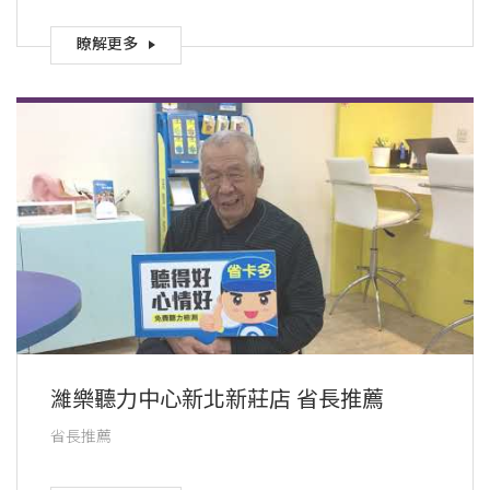
瞭解更多
濰樂聽力中心新北新莊店 省長推薦
省長推薦