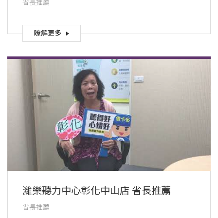
省長推薦
瞭解更多
濰樂聽力中心彰化中山店 省長推薦
省長推薦