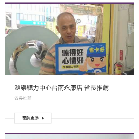
濰樂聽力中心台南永康店 省長推薦
省長推薦
瞭解更多