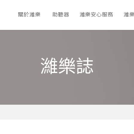
關於濰樂
助聽器
濰樂安心服務
濰
濰樂誌