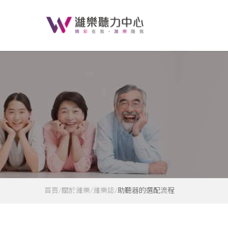
首頁
關於濰樂
濰樂誌
助聽器的選配流程