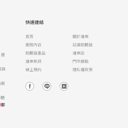
快速連結
首頁
關於濰樂
服務內容
認識助聽器
助聽器產品
濰樂誌
，適
濰樂新訊
門市據點
質與
線上預約
隱私權政策
動服
樂聽
樂
都