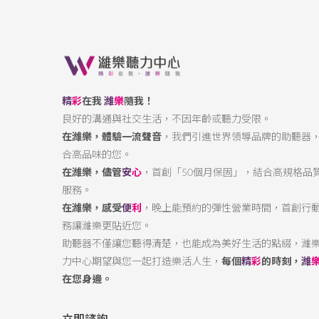
精
彩
在我
濰
樂
隨我！
良好的溝通與社交生活，不因年齡或聽力受限。
在濰樂，體驗一流聲音
，我們引進世界領導品牌的助聽器
合高品味的您。
在濰樂，儘管
安
心
，首創「50個月保固」，結合高規格品
服務。
在濰樂，感受
便
利
，晚上能預約的彈性營業時間，首創行
務讓濰樂更貼近您。
助聽器不僅讓您聽得清楚，也能成為美好生活的點綴，濰
力中心期望與您一起打造樂活人生，
每個
精
彩
的時刻，
濰
在您身邊。