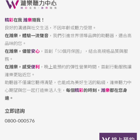
精
彩
在我
濰
樂
隨我！
良好的溝通與社交生活，不因年齡或聽力受限。
在濰樂，體驗一流聲音
，我們引進世界領導品牌的助聽器，適合高
品味的您。
在濰樂，儘管
安
心
，首創「50個月保固」，結合高規格品質與服
務。
在濰樂，感受
便
利
，晚上能預約的彈性營業時間，首創行動服務讓
濰樂更貼近您。
助聽器不僅讓您聽得清楚，也能成為美好生活的點綴，濰樂聽力中
心期望與您一起打造樂活人生，
每個
精
彩
的時刻，
濰
樂
都在您身
邊。
立即諮詢
0800-000576